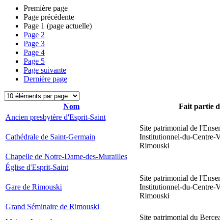
Première page
Page précédente
Page
1
(page actuelle)
Page
2
Page
3
Page
4
Page
5
Page suivante
Dernière page
Nom
Fait partie 
Ancien presbytère d'Esprit-Saint
Site patrimonial de l'Ens
Cathédrale de Saint-Germain
Institutionnel-du-Centre-V
Rimouski
Chapelle de Notre-Dame-des-Murailles
Église d'Esprit-Saint
Site patrimonial de l'Ens
Gare de Rimouski
Institutionnel-du-Centre-V
Rimouski
Grand Séminaire de Rimouski
Site patrimonial du Berce