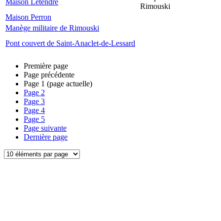
Maison Letendre
Rimouski
Maison Perron
Manège militaire de Rimouski
Pont couvert de Saint-Anaclet-de-Lessard
Première page
Page précédente
Page
1
(page actuelle)
Page
2
Page
3
Page
4
Page
5
Page suivante
Dernière page