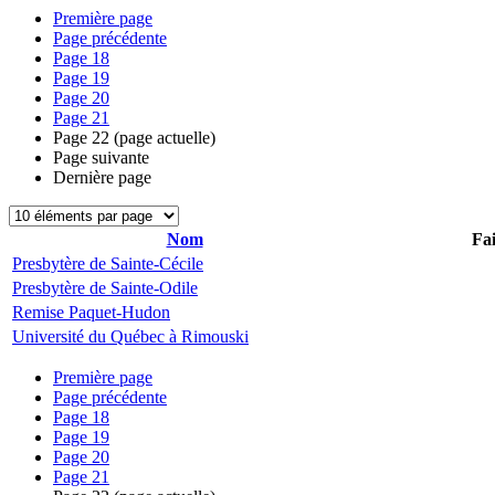
Première page
Page précédente
Page
18
Page
19
Page
20
Page
21
Page
22
(page actuelle)
Page suivante
Dernière page
Nom
Fai
Presbytère de Sainte-Cécile
Presbytère de Sainte-Odile
Remise Paquet-Hudon
Université du Québec à Rimouski
Première page
Page précédente
Page
18
Page
19
Page
20
Page
21