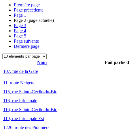
Première page
Page précédente
Page
1
Page
2
(page actuelle)
Page
3
Page
4
Page
5
Page suivante
Dernière page
Nom
Fait partie 
107, rue de la Gare
11, route Neigette
115, rue Sainte-Cécile-du-Bic
116, rue Principale
116, rue Sainte-Cécile-du-Bic
119, rue Principale Est
1226, route des Pionniers