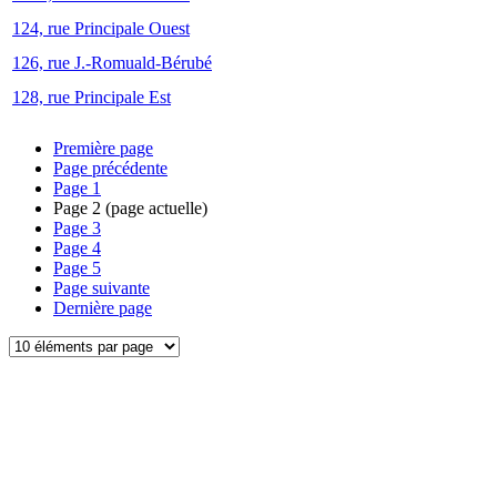
124, rue Principale Ouest
126, rue J.-Romuald-Bérubé
128, rue Principale Est
Première page
Page précédente
Page
1
Page
2
(page actuelle)
Page
3
Page
4
Page
5
Page suivante
Dernière page