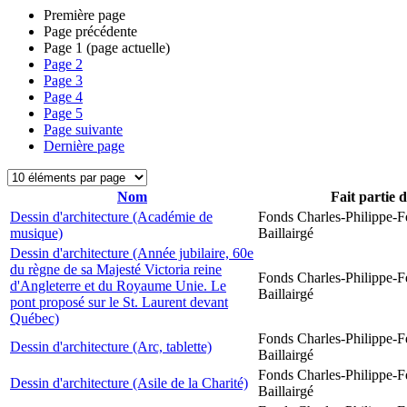
Première page
Page précédente
Page
1
(page actuelle)
Page
2
Page
3
Page
4
Page
5
Page suivante
Dernière page
Nom
Fait partie 
Dessin d'architecture (Académie de
Fonds Charles-Philippe-F
musique)
Baillairgé
Dessin d'architecture (Année jubilaire, 60e
du règne de sa Majesté Victoria reine
Fonds Charles-Philippe-F
d'Angleterre et du Royaume Unie. Le
Baillairgé
pont proposé sur le St. Laurent devant
Québec)
Fonds Charles-Philippe-F
Dessin d'architecture (Arc, tablette)
Baillairgé
Fonds Charles-Philippe-F
Dessin d'architecture (Asile de la Charité)
Baillairgé