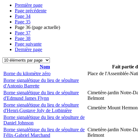
Première page
Page précédente
Page
34
Page
35
Page
36
(page actuelle)
Page
37
Page
38
Page suivante
Dernière page
Nom
Fait partie 
Borne du kilomètre zéro
Place de l'Assemblée-Nat
Borne signalétique du lieu de sépulture
d'Antonio Barrette
Borne signalétique du lieu de sépulture
Cimetière-jardin Notre-D
d'Edmund James Flynn
Belmont
Borne signalétique du lieu de sépulture
Cimetière Mount Hermon
d'Henri-Gustave Joly de Lotbinière
Borne signalétique du lieu de sépulture de
Daniel Johnson
Borne signalétique du lieu de sépulture de
Cimetière-jardin Notre-D
Félix-Gabriel Marchand
Belmont