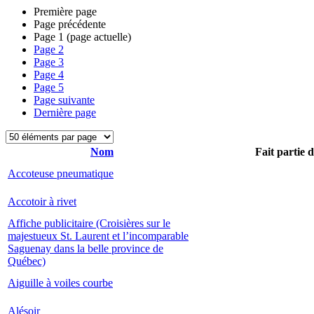
Première page
Page précédente
Page
1
(page actuelle)
Page
2
Page
3
Page
4
Page
5
Page suivante
Dernière page
Nom
Fait partie 
Accoteuse pneumatique
Accotoir à rivet
Affiche publicitaire (Croisières sur le
majestueux St. Laurent et l’incomparable
Saguenay dans la belle province de
Québec)
Aiguille à voiles courbe
Alésoir