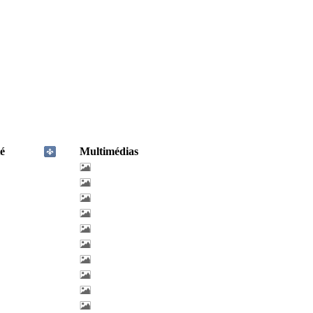
é
Multimédias