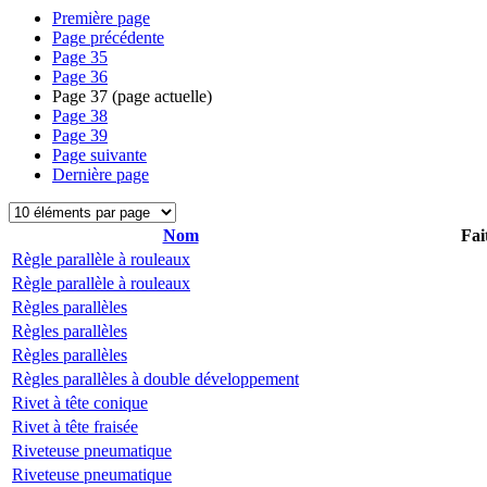
Première page
Page précédente
Page
35
Page
36
Page
37
(page actuelle)
Page
38
Page
39
Page suivante
Dernière page
Nom
Fai
Règle parallèle à rouleaux
Règle parallèle à rouleaux
Règles parallèles
Règles parallèles
Règles parallèles
Règles parallèles à double développement
Rivet à tête conique
Rivet à tête fraisée
Riveteuse pneumatique
Riveteuse pneumatique