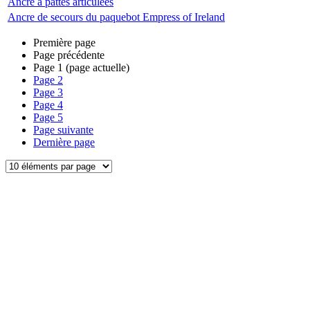
Ancre à pattes articulées
Ancre de secours du paquebot Empress of Ireland
Première page
Page précédente
Page
1
(page actuelle)
Page
2
Page
3
Page
4
Page
5
Page suivante
Dernière page