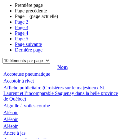
Première page
Page précédente
Page
1
(page actuelle)
Page
2
Page
3
Page
4
Page
5
Page suivante
Dernière page
Nom
Accoteuse pneumatique
Accotoir à rivet
Affiche publicitaire (Croisières sur le majestueux St.
Laurent et l’incomparable Saguenay dans la belle province
de Québec)
Aiguille à voiles courbe
Alésoir
Alésoir
Alésoir
Ancre à jas