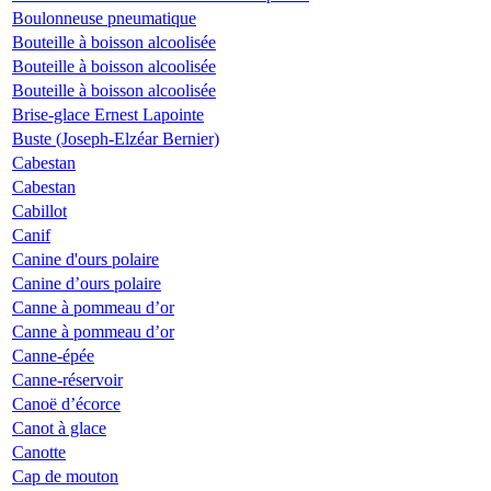
Boulonneuse pneumatique
Bouteille à boisson alcoolisée
Bouteille à boisson alcoolisée
Bouteille à boisson alcoolisée
Brise-glace Ernest Lapointe
Buste (Joseph-Elzéar Bernier)
Cabestan
Cabestan
Cabillot
Canif
Canine d'ours polaire
Canine d’ours polaire
Canne à pommeau d’or
Canne à pommeau d’or
Canne-épée
Canne-réservoir
Canoë d’écorce
Canot à glace
Canotte
Cap de mouton