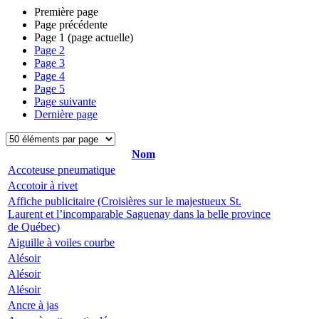
Première page
Page précédente
Page
1
(page actuelle)
Page
2
Page
3
Page
4
Page
5
Page suivante
Dernière page
Nom
Accoteuse pneumatique
Accotoir à rivet
Affiche publicitaire (Croisières sur le majestueux St.
Laurent et l’incomparable Saguenay dans la belle province
de Québec)
Aiguille à voiles courbe
Alésoir
Alésoir
Alésoir
Ancre à jas