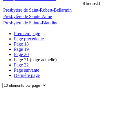
Rimouski
Presbytère de Saint-Robert-Bellarmin
Presbytère de Sainte-Anne
Presbytère de Sainte-Blandine
Première page
Page précédente
Page
18
Page
19
Page
20
Page
21
(page actuelle)
Page
22
Page suivante
Dernière page