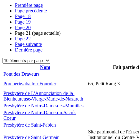
Première page
Page précédente
Page
18
Page
19
Page
20
Page
21
(page actuelle)
Page
22
Page suivante
Dernière page
Nom
Fait partie 
Pont des Draveurs
Porcherie-abattoir Fournier
65, Petit Rang 3
Presbytère de L'Annonciation-de-la-
Bienheureuse-Vierge-Marie-de-Nazareth
Presbytère de Notre-Dame-des-Murailles
Presbytère de Notre-Dame-du-Sacré-
Coeur
Presbytère de Saint-Fabien
Site patrimonial de l'Ens
Presbytère de Saint-Germain
Institutionnel-du-Centre-V