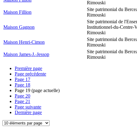
Rimouski
Site patrimonial du Berce
Maison Fillion
Rimouski
Site patrimonial de l'Ens
Maison Gagnon
Institutionnel-du-Centre-V
Rimouski
Site patrimonial du Berce
Maison Henri-Cimon
Rimouski
Site patrimonial du Berce
Maison James-J.-Jessop
Rimouski
Première page
Page précédente
Page
17
Page
18
Page
19
(page actuelle)
Page
20
Page
21
Page suivante
Dernière page