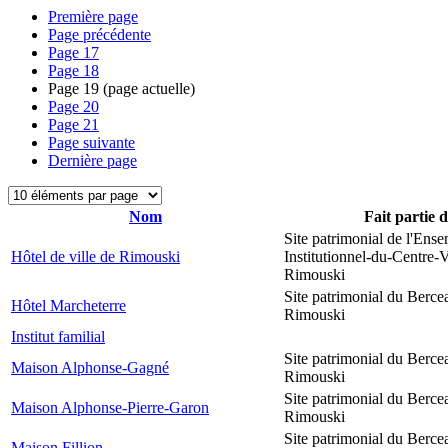
Première page
Page précédente
Page
17
Page
18
Page
19
(page actuelle)
Page
20
Page
21
Page suivante
Dernière page
Nom
Fait partie 
Site patrimonial de l'Ens
Hôtel de ville de Rimouski
Institutionnel-du-Centre-V
Rimouski
Site patrimonial du Berce
Hôtel Marcheterre
Rimouski
Institut familial
Site patrimonial du Berce
Maison Alphonse-Gagné
Rimouski
Site patrimonial du Berce
Maison Alphonse-Pierre-Garon
Rimouski
Site patrimonial du Berce
Maison Fillion