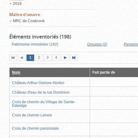
2019
Maître d'oeuvre
:
MRC de Coaticook
Éléments inventoriés (198)
Patrimoine immobilier (162)
Groupes (2)
Personn
Page
(page
Page
Page
Page
1
Première
2
Page
3
4
Page
Dernière
actuelle)
page
précédente
suivante
page
Nom
Fait partie de
Château Arthur-Osmore-Norton
Château d'eau de la rue Dominion
Croix de chemin du Village de Sainte-
Edwidge
Croix de chemin Lemire
Croix de chemin paroissiale