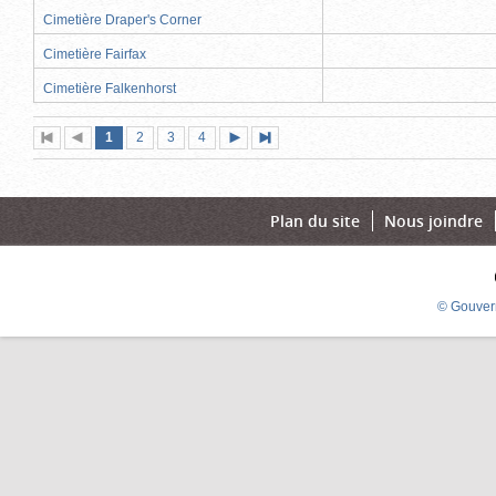
Cimetière Draper's Corner
Cimetière Fairfax
Cimetière Falkenhorst
Page
(page
Page
Page
Page
1
Première
2
Page
3
4
Page
Dernière
actuelle)
page
précédente
suivante
page
Plan du site
Nous joindre
© Gouver