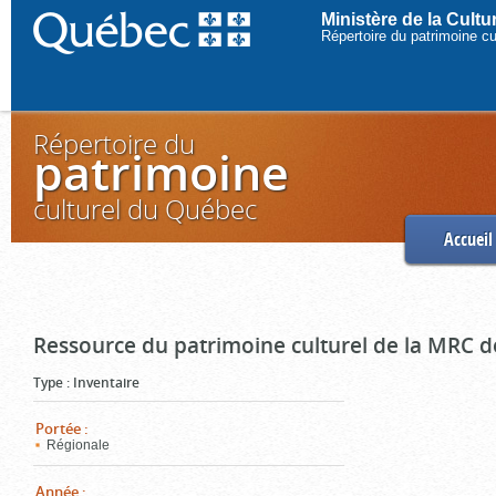
Ministère de la Cult
Répertoire du patrimoine c
Répertoire du
patrimoine
culturel du Québec
Accueil
Ressource du patrimoine culturel de la MRC d
Type
:
Inventaire
Portée
:
Régionale
Année
: