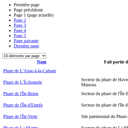
Première page
Page précédente
Page
1
(page actuelle)
Page
2
Page
3
Page
4
Page
5
Page suivante
Dernière page
Nom
Fait partie 
Phare de L'Anse-à-la-Cabane
Secteur du phare de Havr
Phare de L'Échouerie
Maisons
Phare de l'Île-Brion
Secteur du phare de l'Île-
Phare de l'Île-d'Entrée
Secteur du phare de l'île 
Phare de l'Île-Verte
Site patrimonial du Phare-
Phare de La Martre
Secteur du phare de La M