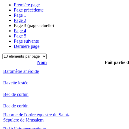
Première page
Page précédente
Page
1
Page
2
Page
3
(page actuelle)
Page
4
Page
5
Page suivante
Dernière page
Nom
Fait partie 
Baromètre anéroïde
Bavette lestée
Bec de corbin
Bec de corbin
Bicorne de l'ordre équestre du Saint-
Sépulcre de Jérusalem
Bol à l’air pneumatique