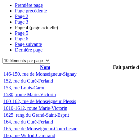
Première page
Page précédente
Page
2
Page
3
Page
4
(page actuelle)
Page
5
Page
6
Page suivante
Dernière page
Nom
Fait partie 
146-150, rue de Monseigneur-Signay
152, rue du Curé-Ferland
153, rue Louis-Caron
1580, route Marie-Victorin
160-162, rue de Monseigneur-Plessis
1610-1612, route Marie-Victorin
1625, rang du Grand-Saint-Esprit
164, rue du Curé-Ferland
165, rue de Monseigneur-Courchesne
166, rue Wilfrid-Camirand