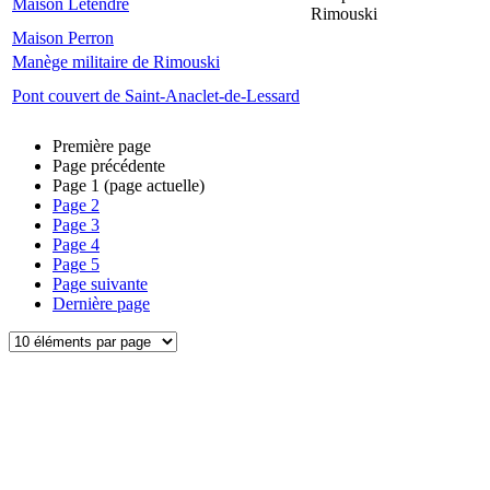
Maison Letendre
Rimouski
Maison Perron
Manège militaire de Rimouski
Pont couvert de Saint-Anaclet-de-Lessard
Première page
Page précédente
Page
1
(page actuelle)
Page
2
Page
3
Page
4
Page
5
Page suivante
Dernière page