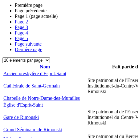
Première page
Page précédente
Page
1
(page actuelle)
Page
2
Page
3
Page
4
Page
5
Page suivante
Dernière page
Nom
Fait partie 
Ancien presbytère d'Esprit-Saint
Site patrimonial de l'Ens
Cathédrale de Saint-Germain
Institutionnel-du-Centre-V
Rimouski
Chapelle de Notre-Dame-des-Murailles
Église d'Esprit-Saint
Site patrimonial de l'Ens
Gare de Rimouski
Institutionnel-du-Centre-V
Rimouski
Grand Séminaire de Rimouski
Site patrimonial du Berce