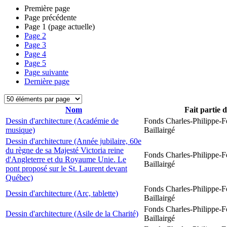
Première page
Page précédente
Page
1
(page actuelle)
Page
2
Page
3
Page
4
Page
5
Page suivante
Dernière page
Nom
Fait partie 
Dessin d'architecture (Académie de
Fonds Charles-Philippe-F
musique)
Baillairgé
Dessin d'architecture (Année jubilaire, 60e
du règne de sa Majesté Victoria reine
Fonds Charles-Philippe-F
d'Angleterre et du Royaume Unie. Le
Baillairgé
pont proposé sur le St. Laurent devant
Québec)
Fonds Charles-Philippe-F
Dessin d'architecture (Arc, tablette)
Baillairgé
Fonds Charles-Philippe-F
Dessin d'architecture (Asile de la Charité)
Baillairgé