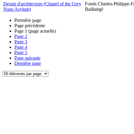
Dessin d'architecture (Chapel of the Grey
Fonds Charles-Philippe-F
Nuns Asylum)
Baillairgé
Première page
Page précédente
Page
1
(page actuelle)
Page
2
Page
3
Page
4
Page
5
Page suivante
Dernière page