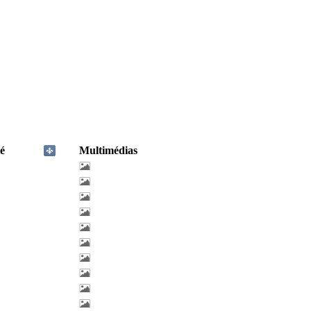
é
Multimédias