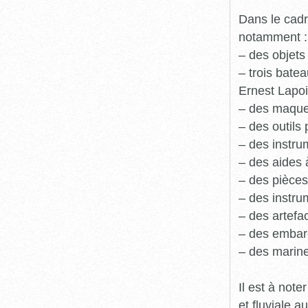
Dans le cadr
notamment :
– des objets
– trois batea
Ernest Lapoi
– des maque
– des outils 
– des instru
– des aides 
– des pièces
– des instru
– des artefa
– des embarc
– des marine
Il est à not
et fluviale 