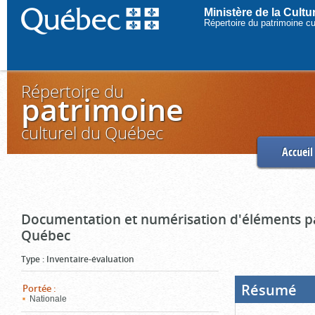
Ministère de la Cult
Répertoire du patrimoine c
Répertoire du
patrimoine
culturel du Québec
Accueil
Documentation et numérisation d'éléments pa
Québec
Type
:
Inventaire-évaluation
Résumé
(Boi
Portée
:
ouve
Nationale
cliq