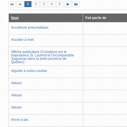
Page
(page
Page
Page
Page
Page
1
Première
2
Page
3
4
5
Page
Dernière
actuelle)
page
précédente
suivante
page
Nom
Fait partie de
Accoteuse pneumatique
Accotoir à rivet
Affiche publicitaire (Croisières sur le
majestueux St. Laurent et l’incomparable
Saguenay dans la belle province de
Québec)
Aiguille à voiles courbe
Alésoir
Alésoir
Alésoir
Ancre à jas