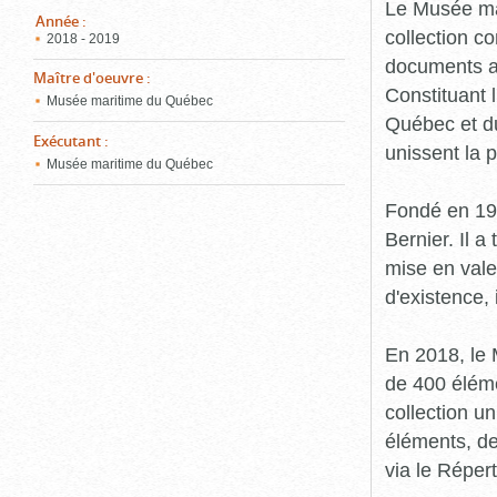
pou
Le Musée ma
ferm
Année
:
collection c
2018 - 2019
documents an
Maître d'oeuvre
:
Constituant 
Musée maritime du Québec
Québec et du
Exécutant
:
unissent la 
Musée maritime du Québec
Fondé en 19
Bernier. Il a
mise en vale
d'existence,
En 2018, le
de 400 éléme
collection u
éléments, de
via le Réper