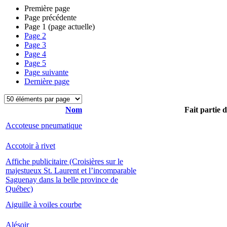
Première page
Page précédente
Page
1
(page actuelle)
Page
2
Page
3
Page
4
Page
5
Page suivante
Dernière page
Nom
Fait partie 
Accoteuse pneumatique
Accotoir à rivet
Affiche publicitaire (Croisières sur le
majestueux St. Laurent et l’incomparable
Saguenay dans la belle province de
Québec)
Aiguille à voiles courbe
Alésoir