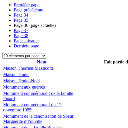
Première page
Page précédente
Page
34
Page
35
Page
36
(page actuelle)
Page
37
Page
38
Page suivante
Dernière page
Nom
Fait partie 
Maison Therrien-Massicotte
Maison Trudel
Maison Trudel-Noël
Monument aux guerres
Monument commémoratif de la famille
Pinard
Monument commémoratif du 12
novembre 1955
Monument de la canonisation de Soeur
Marguerite d'Youville
Monument de la famille Beaulac