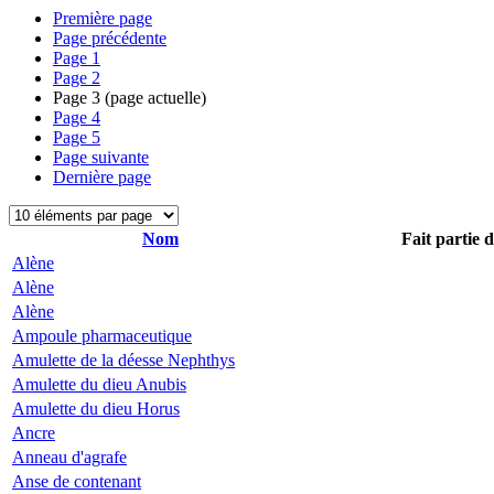
Première page
Page précédente
Page
1
Page
2
Page
3
(page actuelle)
Page
4
Page
5
Page suivante
Dernière page
Nom
Fait partie 
Alène
Alène
Alène
Ampoule pharmaceutique
Amulette de la déesse Nephthys
Amulette du dieu Anubis
Amulette du dieu Horus
Ancre
Anneau d'agrafe
Anse de contenant