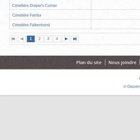
Cimetière Draper's Corner
Cimetière Fairfax
Cimetière Falkenhorst
Page
(page
Page
Page
Page
1
Première
2
Page
3
4
Page
Dernière
actuelle)
page
précédente
suivante
page
Plan du site
Nous joindre
© Gouver