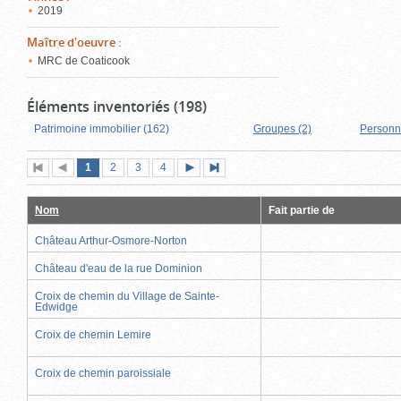
2019
Maître d'oeuvre
:
MRC de Coaticook
Éléments inventoriés (198)
Patrimoine immobilier (162)
Groupes (2)
Personn
Page
(page
Page
Page
Page
1
Première
2
Page
3
4
Page
Dernière
actuelle)
page
précédente
suivante
page
Nom
Fait partie de
Château Arthur-Osmore-Norton
Château d'eau de la rue Dominion
Croix de chemin du Village de Sainte-
Edwidge
Croix de chemin Lemire
Croix de chemin paroissiale