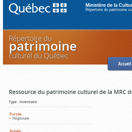
Ministère de la Cult
Répertoire du patrimoine c
Répertoire du
patrimoine
culturel du Québec
Accueil
Ressource du patrimoine culturel de la MRC d
Type
:
Inventaire
Portée
:
Régionale
Année
: