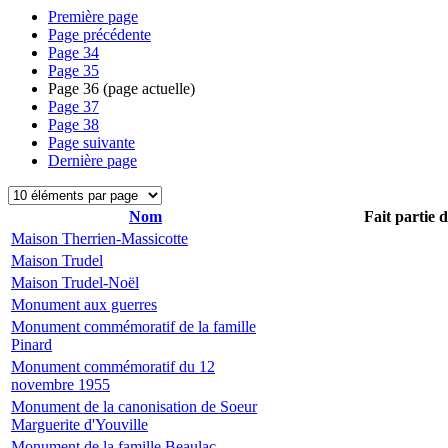
Première page
Page précédente
Page
34
Page
35
Page
36
(page actuelle)
Page
37
Page
38
Page suivante
Dernière page
Nom
Fait partie 
Maison Therrien-Massicotte
Maison Trudel
Maison Trudel-Noël
Monument aux guerres
Monument commémoratif de la famille
Pinard
Monument commémoratif du 12
novembre 1955
Monument de la canonisation de Soeur
Marguerite d'Youville
Monument de la famille Beaulac