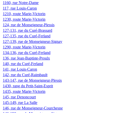
1160, rue Notre-Dame
117, rue Louis-Caron
1210, route Marie-Victorin
1230, route Marie-Victorin
124, rue de Monseigneur-Plessis
127-131, rue du Curé-Brassard
127-135, rue du Curé-Ferland
127-139, rue de Monseigneur-Signay
1290, route Marie-Victorin
134-136, rue du Curé-Ferland
136, rue Jean-Baptiste-Proulx
140, rue du Curé-Ferland
141, rue Louis-Caron
142, rue du Curé-Raimbault
143-147, rue de Monseigneur-Plessis
1430, rang du Petit-Saint-Esprit
1435, route Marie-Victorin
145, rue Denoncourt
145-149, rue La Salle
146, rue de Monseigneur-Courchesne