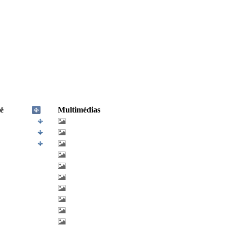
é
Multimédias