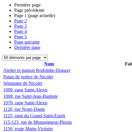
Première page
Page précédente
Page
1
(page actuelle)
Page
2
Page
3
Page
4
Page
5
Page suivante
Dernière page
Nom
Fai
Atelier et maison Rodolphe-Duguay
Palais de justice de Nicolet
Séminaire de Nicolet
1000, rang Saint-Alexis
1008, rue Saint-Jean-Baptiste
1070, rang Saint-Alexis
1120, rue Notre-Dame
1125, rang du Grand-Saint-Esprit
115-123, rue de Monseigneur-Plessis
1150, route Marie-Victorin