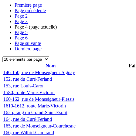
Première page
Page précédente
Page
2
Page
3
Page
4
(page actuelle)
Page
5
Page
6
Page suivante
Dernière page
Nom
Fai
146-150, rue de Monseigneur-Signay
152, rue du Curé-Ferland
153, rue Louis-Caron
1580, route Marie-Victorin
160-162, rue de Monseigneur-Plessis
1610-1612, route Marie-Victorin
1625, rang du Grand-Saint-Esprit
164, rue du Curé-Ferland
165, rue de Monseigneur-Courchesne
166, rue Wilfrid-Camirand