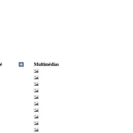
é
Multimédias