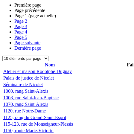
Première page
Page précédente
Page
1
(page actuelle)
Page
2
Page
3
Page
4
Page
5
Page suivante
Dernière page
Nom
Fai
Atelier et maison Rodolphe-Duguay
Palais de justice de Nicolet
Séminaire de Nicolet
1000, rang Saint-Alexis
1008, rue Saint-Jean-Baptiste
1070, rang Saint-Alexis
1120, rue Notre-Dame
1125, rang du Grand-Saint-Esprit
115-123, rue de Monseigneur-Plessis
1150, route Marie-Victorin