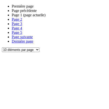
Première page
Page précédente
Page
1
(page actuelle)
Page
2
Page
3
Page
4
Page
5
Page suivante
Dernière page