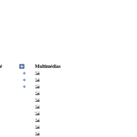
é
Multimédias