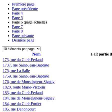
Première page
Page précédente
Page
4
Page
5
Page
6
(page actuelle)
Page
7
Page
8
Page suivante
Dernière page
Nom
Fait partie 
173, rue du Curé-Ferland
1737, rue Saint-Jean-Baptiste
175, rue La Salle
1759, rue Saint-Jean-Baptiste
176, rue de Monseigneur-Signay
1820, route Marie-Victorin
183, rue du Curé-Ferland
184, rue de Monseigneur-Signay
184, rue du Curé-Fortier
185, rue Denoncourt