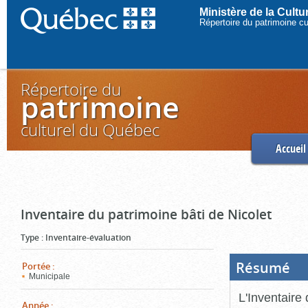
Ministère de la Cult
Répertoire du patrimoine c
Répertoire du
patrimoine
culturel du Québec
Accueil
Inventaire du patrimoine bâti de Nicolet
Type
:
Inventaire-évaluation
Résumé
(Boi
Portée
:
ouve
Municipale
cliq
pou
L'Inventaire 
ferm
Année
: