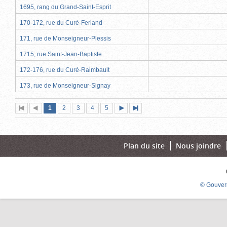
1695, rang du Grand-Saint-Esprit
170-172, rue du Curé-Ferland
171, rue de Monseigneur-Plessis
1715, rue Saint-Jean-Baptiste
172-176, rue du Curé-Raimbault
173, rue de Monseigneur-Signay
Page
(page
Page
Page
Page
Page
1
Première
2
Page
3
4
5
Page
Dernière
actuelle)
page
précédente
suivante
page
Plan du site
Nous joindre
© Gouver