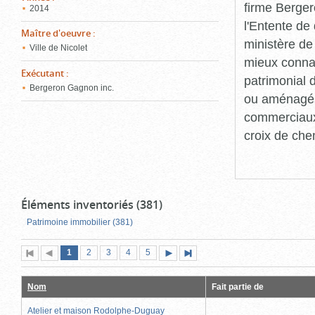
firme Berger
2014
l'Entente de 
Maître d'oeuvre
:
ministère de
Ville de Nicolet
mieux connaît
Exécutant
:
patrimonial d
Bergeron Gagnon inc.
ou aménagés 
commerciaux, 
croix de che
Éléments inventoriés (381)
Patrimoine immobilier (381)
Page
(page
Page
Page
Page
Page
1
Première
2
Page
3
4
5
Page
Dernière
actuelle)
page
précédente
suivante
page
Nom
Fait partie de
Atelier et maison Rodolphe-Duguay