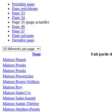
Première page
Page précédente
Page
33
Page
34
Page
35
(page actuelle)
Page
36
Page
37
Page suivante
Dernière page
Nom
Fait partie 
Maison Pinard
Maison Proulx
Maison Proulx
Maison Provencher
Maison Roger-Veilleux
Maison Roy
Maison Saint-Cyr
Maison Saint-Joseph
Maison Sainte-Thérèse
Maison Stephen-Proulx