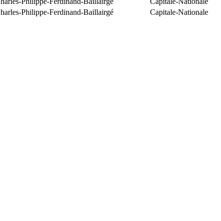
arles-Philippe-Ferdinand-Baillairgé
Capitale-Nationale
arles-Philippe-Ferdinand-Baillairgé
Capitale-Nationale