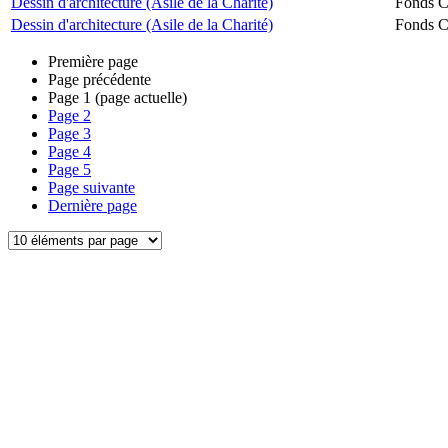
Dessin d'architecture (Asile de la Charité)
Fonds Ch
Dessin d'architecture (Asile de la Charité)
Fonds Ch
Première page
Page précédente
Page
1
(page actuelle)
Page
2
Page
3
Page
4
Page
5
Page suivante
Dernière page