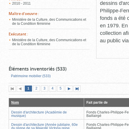
dessins d'ar
2010 - 2011
Philippe-Fer
Maître d'oeuvre
:
fonds a été c
Ministère de la Culture, des Communications et
de la Condition féminine
en 1979. En 
collection a
Exécutant
:
au public vi
Ministère de la Culture, des Communications et
de la Condition féminine
Éléments inventoriés (533)
Patrimoine mobilier (533)
Page
(page
Page
Page
Page
Page
1
Première
2
Page
3
4
5
Page
Dernière
actuelle)
page
précédente
suivante
page
Nom
Fait partie de
Dessin d'architecture (Académie de
Fonds Charles-Philippe-Fe
musique)
Baillairgé
Dessin d'architecture (Année jubilaire, 60e
Fonds Charles-Philippe-Fe
du règne de sa Majesté Victoria reine
Baillairgé