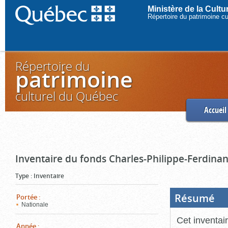
Ministère de la Cult
Répertoire du patrimoine c
Répertoire du
patrimoine
culturel du Québec
Accueil
Inventaire du fonds Charles-Philippe-Ferdinan
Type
:
Inventaire
Résumé
(Boi
Portée
:
ouve
Nationale
cliq
pou
Cet inventai
ferm
Année
: