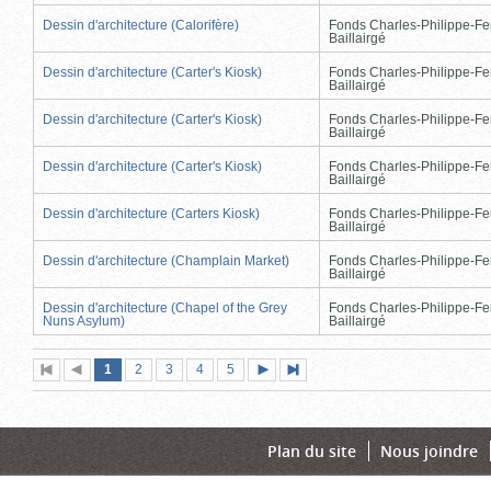
Dessin d'architecture (Calorifère)
Fonds Charles-Philippe-Fe
Baillairgé
Dessin d'architecture (Carter's Kiosk)
Fonds Charles-Philippe-Fe
Baillairgé
Dessin d'architecture (Carter's Kiosk)
Fonds Charles-Philippe-Fe
Baillairgé
Dessin d'architecture (Carter's Kiosk)
Fonds Charles-Philippe-Fe
Baillairgé
Dessin d'architecture (Carters Kiosk)
Fonds Charles-Philippe-Fe
Baillairgé
Dessin d'architecture (Champlain Market)
Fonds Charles-Philippe-Fe
Baillairgé
Dessin d'architecture (Chapel of the Grey
Fonds Charles-Philippe-Fe
Nuns Asylum)
Baillairgé
Page
(page
Page
Page
Page
Page
1
Première
2
Page
3
4
5
Page
Dernière
actuelle)
page
précédente
suivante
page
Plan du site
Nous joindre