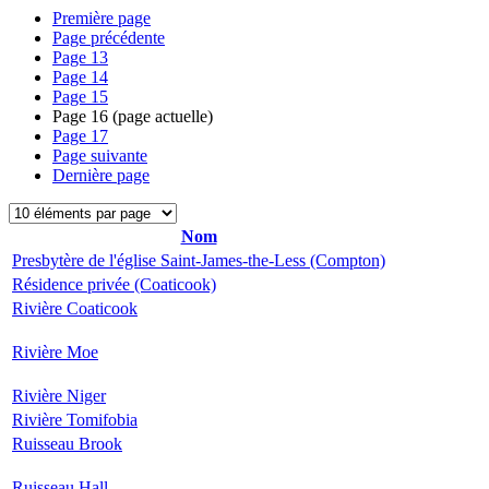
Première page
Page précédente
Page
13
Page
14
Page
15
Page
16
(page actuelle)
Page
17
Page suivante
Dernière page
Nom
Presbytère de l'église Saint-James-the-Less (Compton)
Résidence privée (Coaticook)
Rivière Coaticook
Rivière Moe
Rivière Niger
Rivière Tomifobia
Ruisseau Brook
Ruisseau Hall