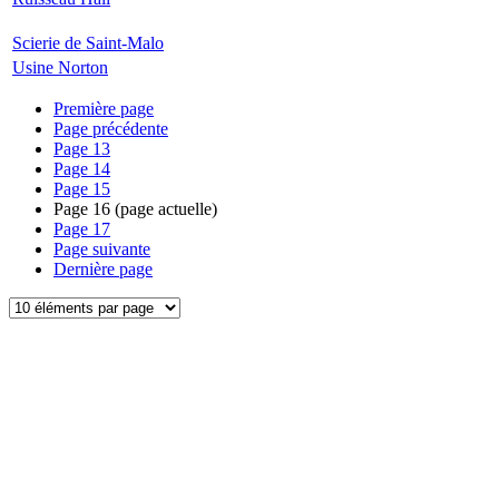
Scierie de Saint-Malo
Usine Norton
Première page
Page précédente
Page
13
Page
14
Page
15
Page
16
(page actuelle)
Page
17
Page suivante
Dernière page