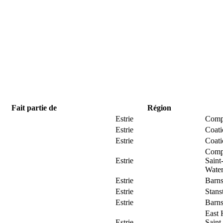
Fait partie de
Région
Estrie
Comp
Estrie
Coat
Estrie
Coat
Comp
Estrie
Saint
Water
Estrie
Barns
Estrie
Stans
Estrie
Barns
East 
Estrie
Saint