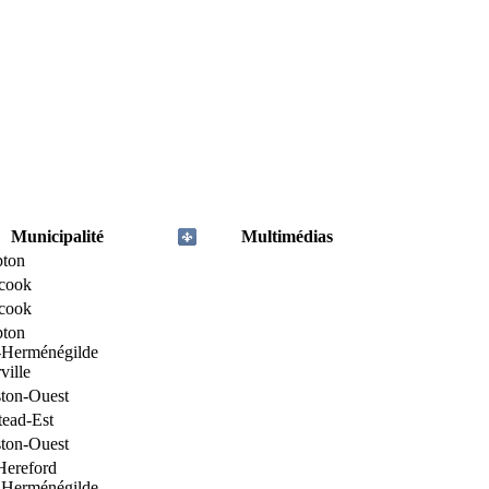
Municipalité
Multimédias
ton
icook
icook
ton
-Herménégilde
ville
ton-Ouest
tead-Est
ton-Ouest
Hereford
-Herménégilde