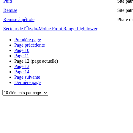
Puits
Site pat
Remise
Site pat
Remise à pétrole
Phare d
Secteur de l'Île-du-Moine Front Range Lighttower
Première page
Page précédente
Page
10
Page
11
Page
12
(page actuelle)
Page
13
Page
14
Page suivante
Dernière page