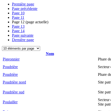
Première page
Page précédente
Page
10
Page
11
Page
12
(page actuelle)
Page
13
Page
14
Page suivante
Dernière page
Nom
Pigeonnier
Phare d
Poudrière
Secteur
Poudrière
Phare d
Poudrière nord
Site pat
Poudrière sud
Site pat
Secteur 
Poulailler
Site pat