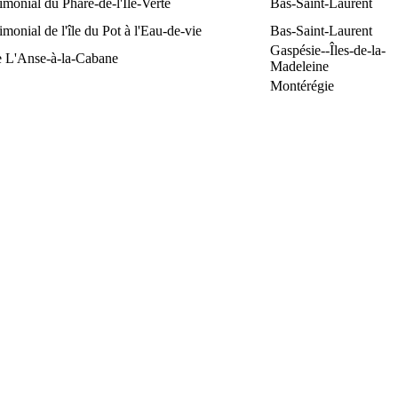
rimonial du Phare-de-l'Île-Verte
Bas-Saint-Laurent
rimonial de l'île du Pot à l'Eau-de-vie
Bas-Saint-Laurent
Gaspésie--Îles-de-la-
e L'Anse-à-la-Cabane
Madeleine
Montérégie