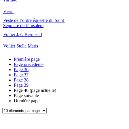
Vérin
Veste de l’ordre équestre du Saint-
Sépulcre de Jérusalem
Voilier J.E. Bernier II
Voilier Stella Maris
Première page
Page précédente
Page
36
Page
37
Page
38
Page
39
Page
40
(page actuelle)
Page suivante
Dernière page