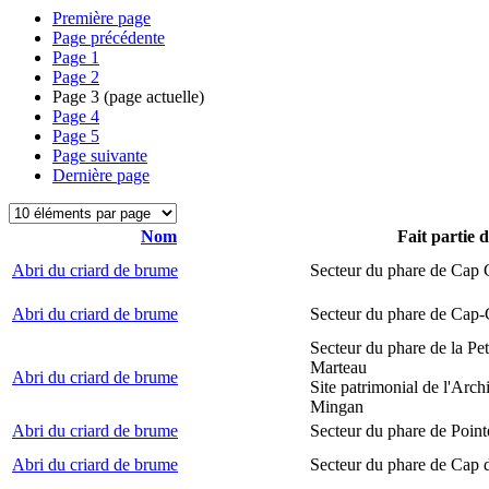
Première page
Page précédente
Page
1
Page
2
Page
3
(page actuelle)
Page
4
Page
5
Page suivante
Dernière page
Nom
Fait partie 
Abri du criard de brume
Secteur du phare de Cap
Abri du criard de brume
Secteur du phare de Cap-
Secteur du phare de la Peti
Marteau
Abri du criard de brume
Site patrimonial de l'Arch
Mingan
Abri du criard de brume
Secteur du phare de Point
Abri du criard de brume
Secteur du phare de Cap 