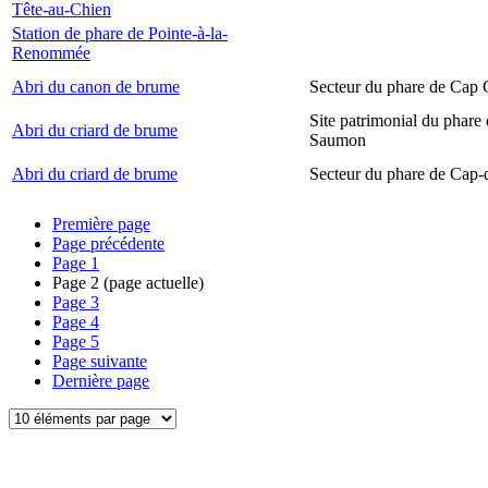
Tête-au-Chien
Station de phare de Pointe-à-la-
Renommée
Abri du canon de brume
Secteur du phare de Cap
Site patrimonial du phare
Abri du criard de brume
Saumon
Abri du criard de brume
Secteur du phare de Cap-
Première page
Page précédente
Page
1
Page
2
(page actuelle)
Page
3
Page
4
Page
5
Page suivante
Dernière page