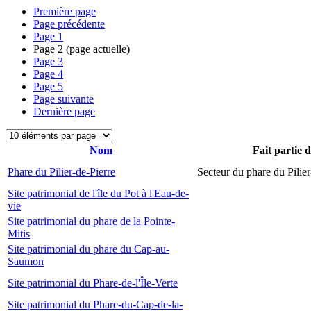
Première page
Page précédente
Page
1
Page
2
(page actuelle)
Page
3
Page
4
Page
5
Page suivante
Dernière page
Nom
Fait partie 
Phare du Pilier-de-Pierre
Secteur du phare du Pilier
Site patrimonial de l'île du Pot à l'Eau-de-
vie
Site patrimonial du phare de la Pointe-
Mitis
Site patrimonial du phare du Cap-au-
Saumon
Site patrimonial du Phare-de-l'Île-Verte
Site patrimonial du Phare-du-Cap-de-la-