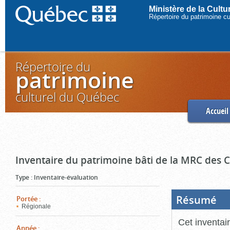
Ministère de la Cult
Répertoire du patrimoine c
Répertoire du
patrimoine
culturel du Québec
Accueil
Inventaire du patrimoine bâti de la MRC des
Type
:
Inventaire-évaluation
Résumé
(Boi
Portée
:
ouve
Régionale
cliq
pou
Cet inventai
ferm
Année
: