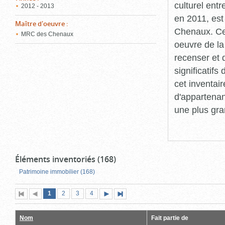
culturel ent
2012 - 2013
en 2011, est
Maître d'oeuvre
:
Chenaux. Cet
MRC des Chenaux
oeuvre de la 
recenser et 
significatif
cet inventair
d'appartenan
une plus gra
Éléments inventoriés (168)
Patrimoine immobilier (168)
Page
(page
Page
Page
Page
1
Première
2
Page
3
4
Page
Dernière
actuelle)
page
précédente
suivante
page
Nom
Fait partie de