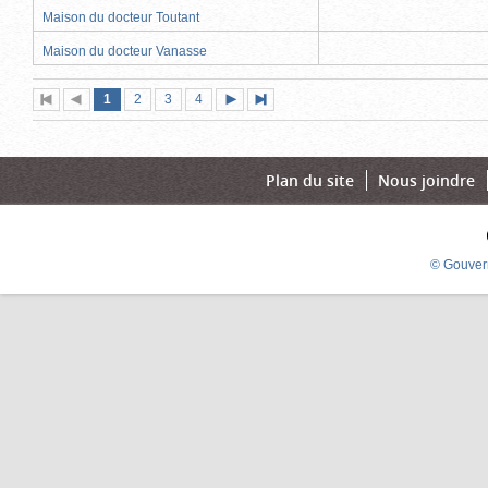
Maison du docteur Toutant
Maison du docteur Vanasse
Page
(page
Page
Page
Page
1
Première
2
Page
3
4
Page
Dernière
actuelle)
page
précédente
suivante
page
Plan du site
Nous joindre
© Gouver