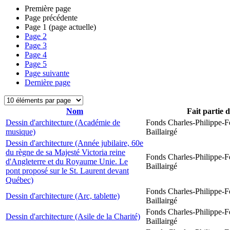
Première page
Page précédente
Page
1
(page actuelle)
Page
2
Page
3
Page
4
Page
5
Page suivante
Dernière page
Nom
Fait partie 
Dessin d'architecture (Académie de
Fonds Charles-Philippe-F
musique)
Baillairgé
Dessin d'architecture (Année jubilaire, 60e
du règne de sa Majesté Victoria reine
Fonds Charles-Philippe-F
d'Angleterre et du Royaume Unie. Le
Baillairgé
pont proposé sur le St. Laurent devant
Québec)
Fonds Charles-Philippe-F
Dessin d'architecture (Arc, tablette)
Baillairgé
Fonds Charles-Philippe-F
Dessin d'architecture (Asile de la Charité)
Baillairgé