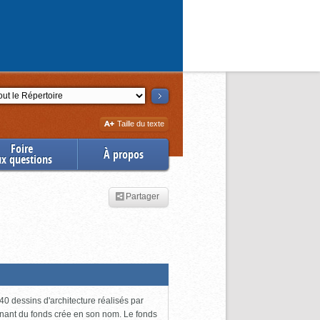
ction
Augmenter
Taille du texte
la
Foire
À propos
ux questions
Partager
0 dessins d'architecture réalisés par
enant du fonds crée en son nom. Le fonds