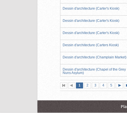
Dessin d'architecture (Carter's Kiosk)
Dessin d'architecture (Carter's Kiosk)
Dessin d'architecture (Carter's Kiosk)
Dessin d'architecture (Carters Kiosk)
Dessin d'architecture (Champlain Market)
Dessin d'architecture (Chapel of the Grey
Nuns Asylum)
Page
(page
Page
Page
Page
Page
1
Première
2
Page
3
4
5
actuelle)
page
précédente
suiva
Pla