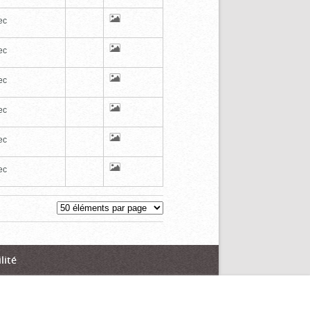
ec
ec
ec
ec
ec
ec
lité