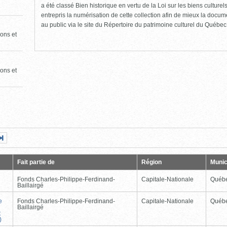
a été classé Bien historique en vertu de la Loi sur les biens culture
entrepris la numérisation de cette collection afin de mieux la docume
au public via le site du Répertoire du patrimoine culturel du Québec
ons et
ons et
Page
Dernière
nte
page
Fait partie de
Région
Munic
Fonds Charles-Philippe-Ferdinand-
Capitale-Nationale
Québ
Baillairgé
e
Fonds Charles-Philippe-Ferdinand-
Capitale-Nationale
Québ
Baillairgé
t
)