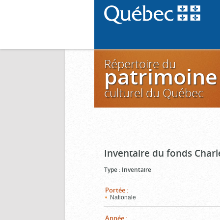
Répertoire du
patrimoine
culturel du Québec
Inventaire du fonds Charl
Type
:
Inventaire
Portée
:
Nationale
Année
: