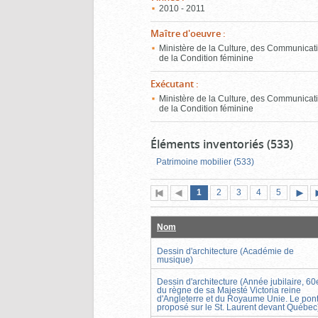
2010 - 2011
Maître d'oeuvre
:
Ministère de la Culture, des Communicati
de la Condition féminine
Exécutant
:
Ministère de la Culture, des Communicati
de la Condition féminine
Éléments inventoriés (533)
Patrimoine mobilier (533)
Page
(page
Page
Page
Page
Page
1
Première
2
Page
3
4
5
actuelle)
page
précédente
suiva
Nom
Dessin d'architecture (Académie de
musique)
Dessin d'architecture (Année jubilaire, 60
du règne de sa Majesté Victoria reine
d'Angleterre et du Royaume Unie. Le pon
proposé sur le St. Laurent devant Québec