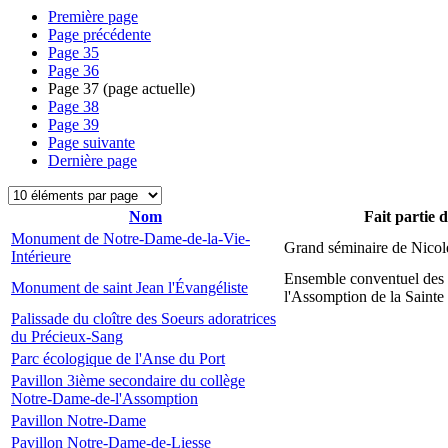
Première page
Page précédente
Page
35
Page
36
Page
37
(page actuelle)
Page
38
Page
39
Page suivante
Dernière page
Nom
Fait partie 
Monument de Notre-Dame-de-la-Vie-
Grand séminaire de Nicol
Intérieure
Ensemble conventuel des
Monument de saint Jean l'Évangéliste
l'Assomption de la Sainte
Palissade du cloître des Soeurs adoratrices
du Précieux-Sang
Parc écologique de l'Anse du Port
Pavillon 3ième secondaire du collège
Notre-Dame-de-l'Assomption
Pavillon Notre-Dame
Pavillon Notre-Dame-de-Liesse