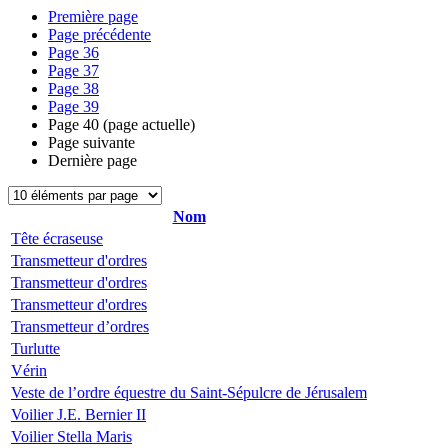
Première page
Page précédente
Page
36
Page
37
Page
38
Page
39
Page
40
(page actuelle)
Page suivante
Dernière page
Nom
Tête écraseuse
Transmetteur d'ordres
Transmetteur d'ordres
Transmetteur d'ordres
Transmetteur d’ordres
Turlutte
Vérin
Veste de l’ordre équestre du Saint-Sépulcre de Jérusalem
Voilier J.E. Bernier II
Voilier Stella Maris