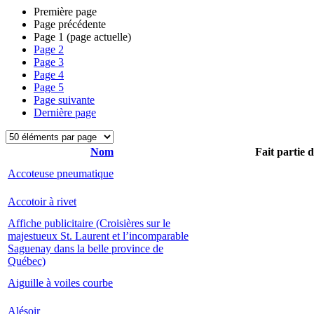
Première page
Page précédente
Page
1
(page actuelle)
Page
2
Page
3
Page
4
Page
5
Page suivante
Dernière page
Nom
Fait partie 
Accoteuse pneumatique
Accotoir à rivet
Affiche publicitaire (Croisières sur le
majestueux St. Laurent et l’incomparable
Saguenay dans la belle province de
Québec)
Aiguille à voiles courbe
Alésoir