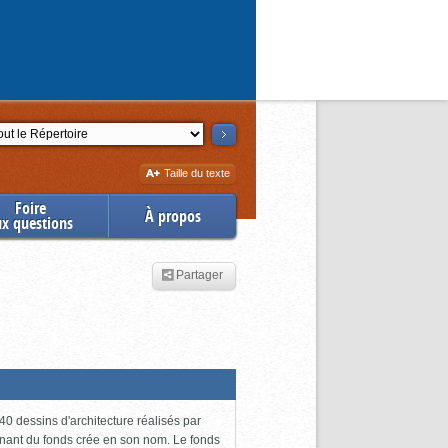
ction
Augmenter
Taille du texte
la
Foire
À propos
ux questions
Partager
0 dessins d'architecture réalisés par
enant du fonds crée en son nom. Le fonds