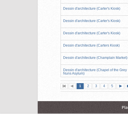
Dessin d'architecture (Carter's Kiosk)
Dessin d'architecture (Carter's Kiosk)
Dessin d'architecture (Carter's Kiosk)
Dessin d'architecture (Carters Kiosk)
Dessin d'architecture (Champlain Market)
Dessin d'architecture (Chapel of the Grey
Nuns Asylum)
Page
(page
Page
Page
Page
Page
1
Première
2
Page
3
4
5
actuelle)
page
précédente
suiva
Pla