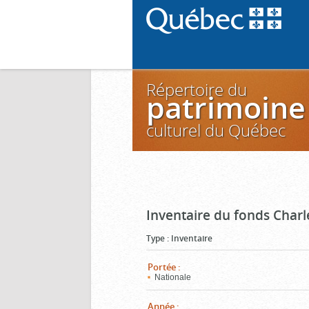
Répertoire du
patrimoine
culturel du Québec
Inventaire du fonds Charl
Type
:
Inventaire
Portée
:
Nationale
Année
: