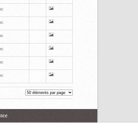
ec
ec
ec
ec
ec
ec
lité