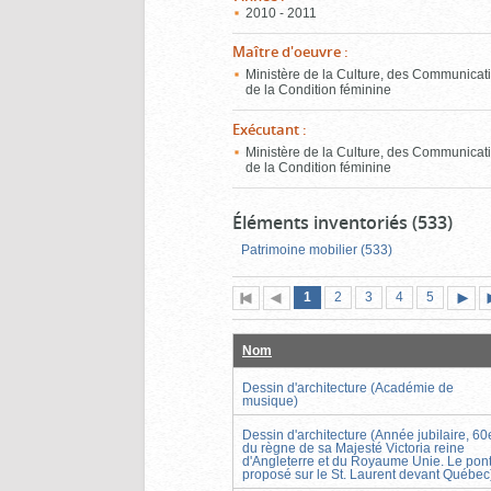
2010 - 2011
Maître d'oeuvre
:
Ministère de la Culture, des Communicati
de la Condition féminine
Exécutant
:
Ministère de la Culture, des Communicati
de la Condition féminine
Éléments inventoriés (533)
Patrimoine mobilier (533)
Page
(page
Page
Page
Page
Page
1
Première
2
Page
3
4
5
actuelle)
page
précédente
suiva
Nom
Dessin d'architecture (Académie de
musique)
Dessin d'architecture (Année jubilaire, 60
du règne de sa Majesté Victoria reine
d'Angleterre et du Royaume Unie. Le pon
proposé sur le St. Laurent devant Québec