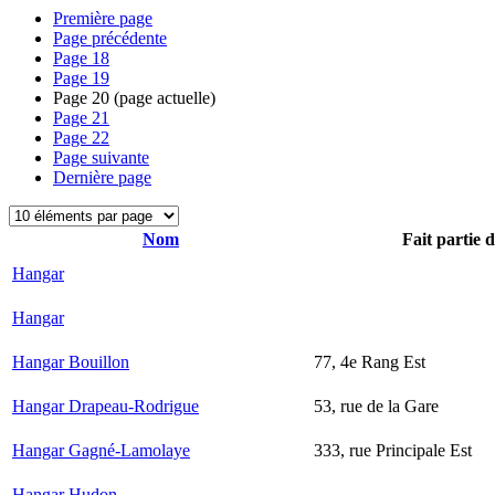
Première page
Page précédente
Page
18
Page
19
Page
20
(page actuelle)
Page
21
Page
22
Page suivante
Dernière page
Nom
Fait partie 
Hangar
Hangar
Hangar Bouillon
77, 4e Rang Est
Hangar Drapeau-Rodrigue
53, rue de la Gare
Hangar Gagné-Lamolaye
333, rue Principale Est
Hangar Hudon