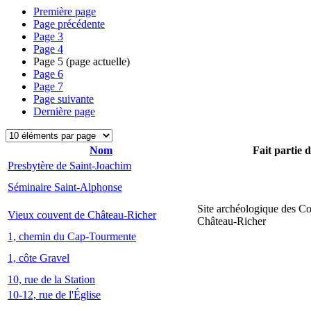
Première page
Page précédente
Page
3
Page
4
Page
5
(page actuelle)
Page
6
Page
7
Page suivante
Dernière page
Nom
Fait partie 
Presbytère de Saint-Joachim
Séminaire Saint-Alphonse
Site archéologique des C
Vieux couvent de Château-Richer
Château-Richer
1, chemin du Cap-Tourmente
1, côte Gravel
10, rue de la Station
10-12, rue de l'Église