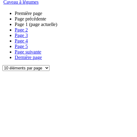
Caveau à légumes
Première page
Page précédente
Page
1
(page actuelle)
Page
2
Page
3
Page
4
Page
5
Page suivante
Dernière page