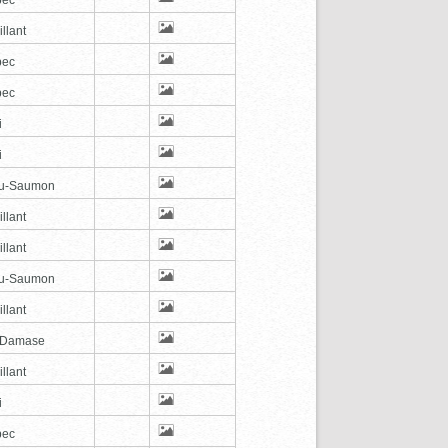
illant
bec
bec
i
i
au-Saumon
illant
illant
au-Saumon
illant
-Damase
illant
i
bec