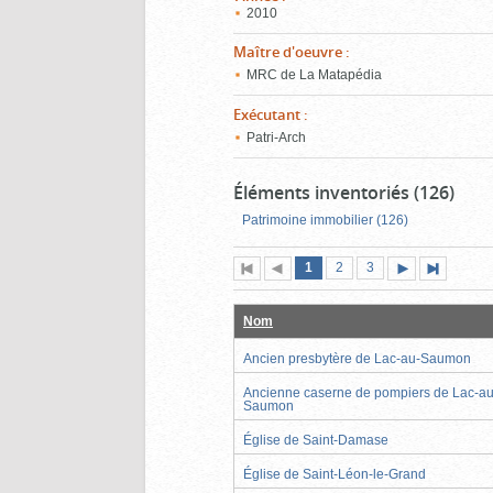
2010
Maître d'oeuvre
:
MRC de La Matapédia
Exécutant
:
Patri-Arch
Éléments inventoriés (126)
Patrimoine immobilier (126)
Page
(page
Page
Page
1
Première
2
Page
3
Pag
actuelle)
page
précédente
suivante
page
Nom
Ancien presbytère de Lac-au-Saumon
Ancienne caserne de pompiers de Lac-au
Saumon
Église de Saint-Damase
Église de Saint-Léon-le-Grand