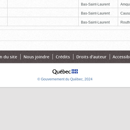
Bas-Saint-Laurent
Amqu
Bas-Saint-Laurent
Causa
Bas-Saint-Laurent
Routhi
e
Dernière
n du site
Nous joindre
Crédits
Droits d'auteur
Accessibi
© Gouvernement du Québec, 2024