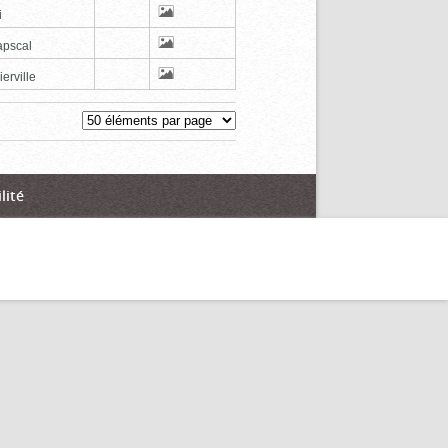
i
pscal
erville
lité