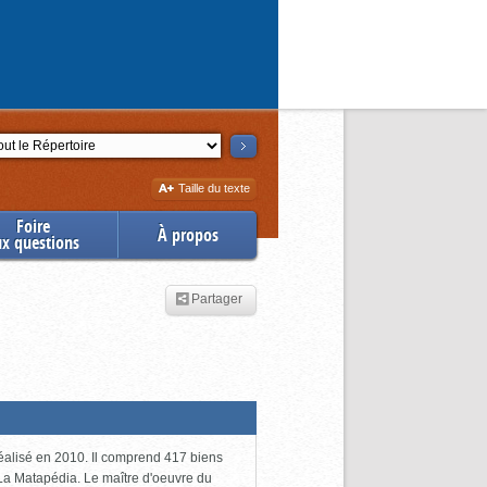
ction
Augmenter
Taille du texte
la
Foire
À propos
ux questions
Partager
 réalisé en 2010. Il comprend 417 biens
 La Matapédia. Le maître d'oeuvre du