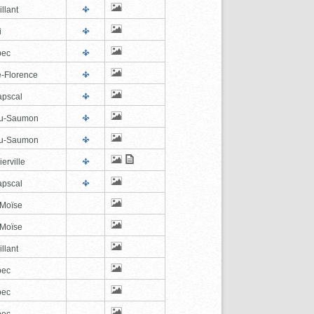
illant
i
bec
e-Florence
pscal
au-Saumon
au-Saumon
erville
pscal
-Moïse
-Moïse
illant
bec
bec
bec