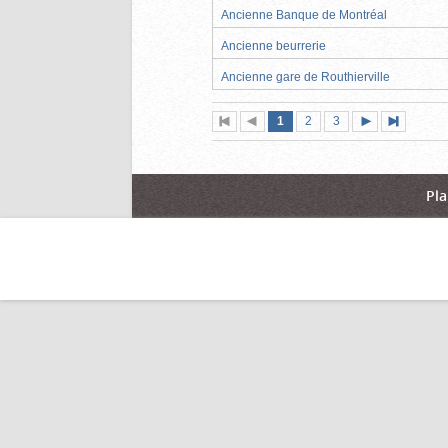
Ancienne Banque de Montréal
Ancienne beurrerie
Ancienne gare de Routhierville
Page
(page
Page
Page
1
Première
2
Page
3
Pag
actuelle)
page
précédente
suivante
page
Pla