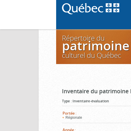
Répertoire du
patrimoine
culturel du Québec
Inventaire du patrimoine
Type
:
Inventaire-évaluation
Portée
:
Régionale
Année
: