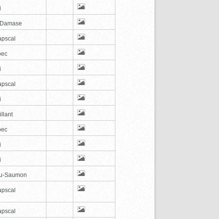
i
-Damase
pscal
bec
i
pscal
i
illant
bec
i
i
au-Saumon
pscal
pscal