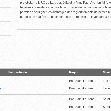
projet était la MRC de La Matapédia et la firme Patri-Arch en fut l'exéc
bâtiments considérés comme faisant partie du patrimoine immobilier
permis de souligner les avantages des regroupements de petites m
budgets en matière de patrimoine afin de réaliser un inventaire à p
e
Dernière
Fait partie de
Région
Munic
Bas-Saint-Laurent
Lac-
-
Bas-Saint-Laurent
Lac-
Bas-Saint-Laurent
Saint
Bas-Saint-Laurent
Saint