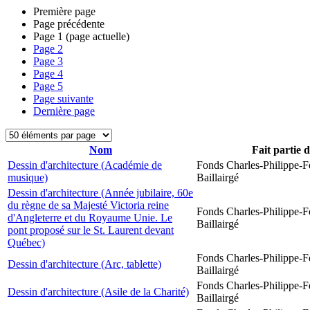
Première page
Page précédente
Page
1
(page actuelle)
Page
2
Page
3
Page
4
Page
5
Page suivante
Dernière page
Nom
Fait partie 
Dessin d'architecture (Académie de
Fonds Charles-Philippe-F
musique)
Baillairgé
Dessin d'architecture (Année jubilaire, 60e
du règne de sa Majesté Victoria reine
Fonds Charles-Philippe-F
d'Angleterre et du Royaume Unie. Le
Baillairgé
pont proposé sur le St. Laurent devant
Québec)
Fonds Charles-Philippe-F
Dessin d'architecture (Arc, tablette)
Baillairgé
Fonds Charles-Philippe-F
Dessin d'architecture (Asile de la Charité)
Baillairgé