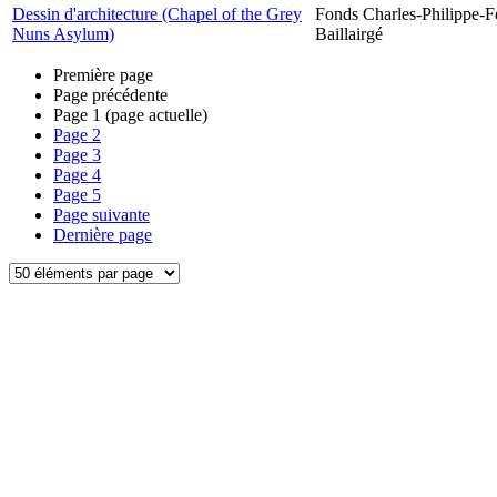
Dessin d'architecture (Chapel of the Grey
Fonds Charles-Philippe-F
Nuns Asylum)
Baillairgé
Première page
Page précédente
Page
1
(page actuelle)
Page
2
Page
3
Page
4
Page
5
Page suivante
Dernière page