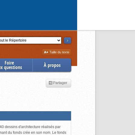
ction
Augmenter
Taille du texte
la
Foire
À propos
ux questions
Partager
0 dessins d'architecture réalisés par
enant du fonds crée en son nom. Le fonds