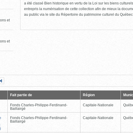
a été classé Bien historique en vertu de la Loi sur les biens culture
entrepris la numérisation de cette collection afin de mieux la docume
au public via le site du Répertoire du patrimoine culturel du Québec
ons et
ons et
Page
Dernière
nte
page
Fait partie de
Région
Munic
Fonds Charles-Philippe-Ferdinand-
Capitale-Nationale
Québ
Baillairgé
e
Fonds Charles-Philippe-Ferdinand-
Capitale-Nationale
Québ
Baillairgé
t
)