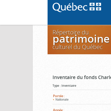
Répertoire du
patrimoine
culturel du Québec
Inventaire du fonds Charl
Type
:
Inventaire
Portée
:
Nationale
Année
: