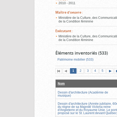
2010 - 2011
Maître d'oeuvre
:
Ministère de la Culture, des Communicati
de la Condition féminine
Exécutant
:
Ministère de la Culture, des Communicati
de la Condition féminine
Éléments inventoriés (533)
Patrimoine mobilier (533)
Page
(page
Page
Page
Page
Page
1
Première
2
Page
3
4
5
actuelle)
page
précédente
suiva
Nom
Dessin d'architecture (Académie de
musique)
Dessin d'architecture (Année jubilaire, 60
du règne de sa Majesté Victoria reine
d'Angleterre et du Royaume Unie. Le pon
proposé sur le St. Laurent devant Québec