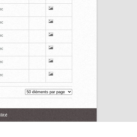
ec
ec
ec
ec
ec
ec
lité